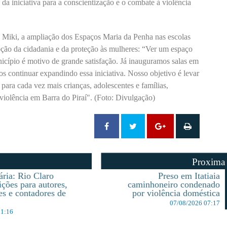
a iniciativa para a conscientização e o combate à violência
ia Miki, a ampliação dos Espaços Maria da Penha nas escolas
ção da cidadania e da proteção às mulheres: “Ver um espaço
cípio é motivo de grande satisfação. Já inauguramos salas em
s continuar expandindo essa iniciativa. Nosso objetivo é levar
para cada vez mais crianças, adolescentes e famílias,
 violência em Barra do Piraí". (Foto: Divulgação)
Proxima
rária: Rio Claro
Preso em Itatiaia
ições para autores,
caminhoneiro condenado
es e contadores de
por violência doméstica
07/08/2026 07:17
11:16