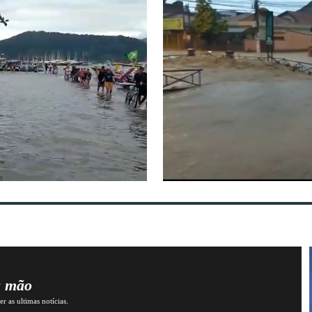
a mão
r as ultimas notícias.