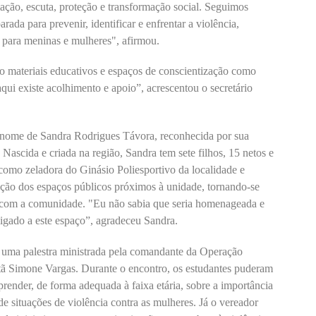
ação, escuta, proteção e transformação social. Seguimos
da para prevenir, identificar e enfrentar a violência,
a para meninas e mulheres", afirmou.
do materiais educativos e espaços de conscientização como
ui existe acolhimento e apoio”, acrescentou o secretário
nome de Sandra Rodrigues Távora, reconhecida por sua
 Nascida e criada na região, Sandra tem sete filhos, 15 netos e
como zeladora do Ginásio Poliesportivo da localidade e
ação dos espaços públicos próximos à unidade, tornando-se
 com a comunidade. "Eu não sabia que seria homenageada e
igado a este espaço”, agradeceu Sandra.
e uma palestra ministrada pela comandante da Operação
itã Simone Vargas. Durante o encontro, os estudantes puderam
render, de forma adequada à faixa etária, sobre a importância
 de situações de violência contra as mulheres. Já o vereador