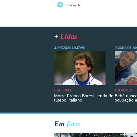
leia mais
+
Lidas
31/07/2026 11:37:48
02/08/2026 16
ESPORTE
CIDADES
Morre Franco Baresi, lenda do
Bebê nasce
futebol italiano
ocupação 
Em
foco