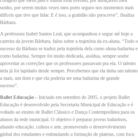
coragem que meus pais e minha irmã tiveram, por abraçarem meu
sonho, por serem muitas vezes meu porto seguro nos momentos mais
difíceis que tive que lidar. E é isso, a gratidão não prescreve”, finaliza
Bárbara.
A professora Izabel Santos Leal, que acompanhou e segue até hoje a
carreira da jovem Bárbara, falou sobre a trajetória da ex-aluna. “Todo o
sucesso da Bárbara se traduz pela trajetória dela como aluna-bailarina e
como bailarina. Sempre foi muito dedicada, assídua, sempre soube
aproveitar as correções que os professores passavam pra ela. O talento
dela já foi lapidado desde sempre. Percebemos que ela tinha um talento
a mais, um dom e que ela poderia ser uma bailarina de grande
sucesso”.
Ballet Educação –
Iniciado em setembro de 2005, o projeto Ballet
Educação é desenvolvido pela Secretaria Municipal de Educação e é
voltado ao ensino de Ballet Clássico e Dança Contemporânea para os
alunos da rede municipal. O objetivo é preparar jovens bailarinos,
aliando educação, cultura e arte, promovendo o desenvolvimento
global dos estudantes e estimulando a formação de plateias, com foco