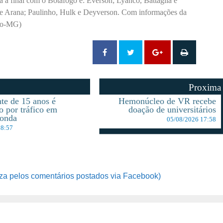
a a final com o Botafogo é: Everson; Lyanco, Battaglia e
 e Arana; Paulinho, Hulk e Deyverson. Com informações da
ico-MG)
Proxima
te de 15 anos é
Hemonúcleo de VR recebe
o por tráfico em
doação de universitários
donda
05/08/2026 17:58
08:57
za pelos comentários postados via Facebook)