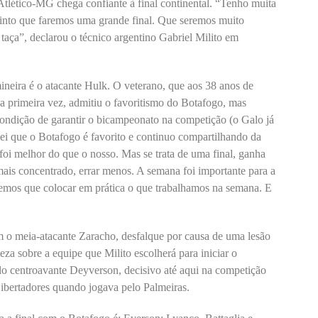
Atlético-MG chega confiante à final continental. “Tenho muita
Sinto que faremos uma grande final. Que seremos muito
 taça”, declarou o técnico argentino Gabriel Milito em
neira é o atacante Hulk. O veterano, que aos 38 anos de
la primeira vez, admitiu o favoritismo do Botafogo, mas
ndição de garantir o bicampeonato na competição (o Galo já
ei que o Botafogo é favorito e continuo compartilhando da
 foi melhor do que o nosso. Mas se trata de uma final, ganha
ais concentrado, errar menos. A semana foi importante para a
emos que colocar em prática o que trabalhamos na semana. E
m o meia-atacante Zaracho, desfalque por causa de uma lesão
za sobre a equipe que Milito escolherá para iniciar o
lo centroavante Deyverson, decisivo até aqui na competição
 Libertadores quando jogava pelo Palmeiras.