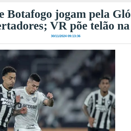
e Botafogo jogam pela Gló
rtadores; VR põe telão na
30/11/2024 09:13:36