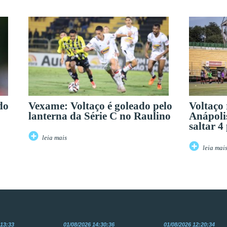
do
Vexame: Voltaço é goleado pelo
Voltaço 
lanterna da Série C no Raulino
Anápoli
saltar 4
leia mais
leia mai
:13:33
01/08/2026 14:30:36
01/08/2026 12:20:34