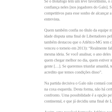
Se o Botafogo tem um leve favoritismo, o 
confiança neles [nos jogadores do Galo]. 
competitivos para esse sonho de alcançar a
entrevista.
Quem também confia no título da equipe mi
idade disputa uma final de Libertadores pe
também destacou que o Atlético-MG tem co
venceu o torneio em 2013): “Realmente fal
mesma ideia. Se você analisar, o ano deles
quem chegar melhor no dia, quem estiver m
gente […]. Se queremos triunfar amanhã, t
acredito que temos condições disso”.
Na partida decisiva o Galo não contará co
na coxa esquerda. Desta forma, não há certe
confronto. Uma possibilidade é a opção pe
continental, e que já decidiu uma final de