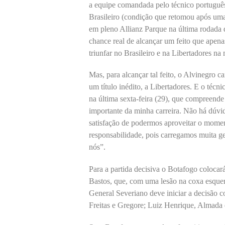
a equipe comandada pelo técnico portuguê
Brasileiro (condição que retomou após uma 
em pleno Allianz Parque na última rodada 
chance real de alcançar um feito que apen
triunfar no Brasileiro e na Libertadores n
Mas, para alcançar tal feito, o Alvinegro c
um título inédito, a Libertadores. E o técn
na última sexta-feira (29), que compreende
importante da minha carreira. Não há dúvi
satisfação de podermos aproveitar o momen
responsabilidade, pois carregamos muita g
nós”.
Para a partida decisiva o Botafogo coloca
Bastos, que, com uma lesão na coxa esquer
General Severiano deve iniciar a decisão 
Freitas e Gregore; Luiz Henrique, Almada e