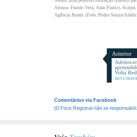
Assim, uma possível formação Atlético par
Alonso; Fausto Vera, Alan Franco, Scarpa
Agência Brasil. (Foto: Pedro Souza/Atlét
Anterior
Adolescen
apreendid
Volta Re
30/11/2024 
Comentários via Facebook
(O Foco Regional não se responsabili