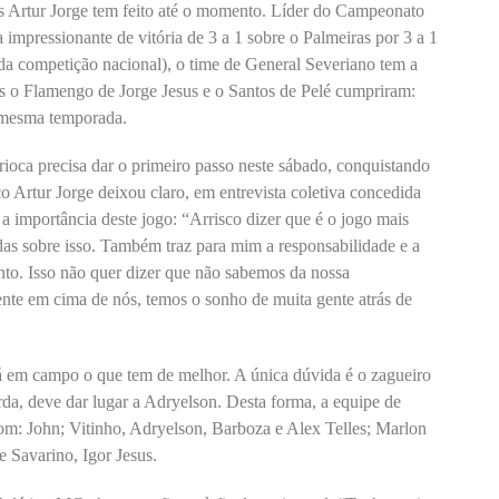
s Artur Jorge tem feito até o momento. Líder do Campeonato
impressionante de vitória de 3 a 1 sobre o Palmeiras por 3 a 1
da competição nacional), o time de General Severiano tem a
as o Flamengo de Jorge Jesus e o Santos de Pelé cumpriram:
a mesma temporada.
arioca precisa dar o primeiro passo neste sábado, conquistando
ico Artur Jorge deixou claro, em entrevista coletiva concedida
 a importância deste jogo: “Arrisco dizer que é o jogo mais
das sobre isso. Também traz para mim a responsabilidade e a
to. Isso não quer dizer que não sabemos da nossa
ente em cima de nós, temos o sonho de muita gente atrás de
rá em campo o que tem de melhor. A única dúvida é o zagueiro
da, deve dar lugar a Adryelson. Desta forma, a equipe de
com: John; Vitinho, Adryelson, Barboza e Alex Telles; Marlon
 Savarino, Igor Jesus.