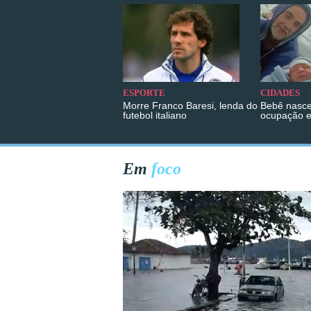
ESPORTE
CIDADES
Morre Franco Baresi, lenda do
Bebê nasce
futebol italiano
ocupação 
Em
foco