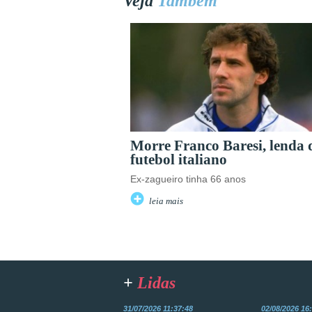
Veja
Também
Morre Franco Baresi, lenda 
futebol italiano
Ex-zagueiro tinha 66 anos
leia mais
+
Lidas
31/07/2026 11:37:48
02/08/2026 16