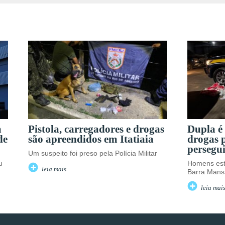
a
Pistola, carregadores e drogas
Dupla é
de
são apreendidos em Itatiaia
drogas 
persegu
Um suspeito foi preso pela Polícia Militar
u
Homens est
leia mais
Barra Mans
leia mai