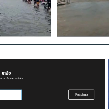
a mão
r as ultimas notícias.
Próximo