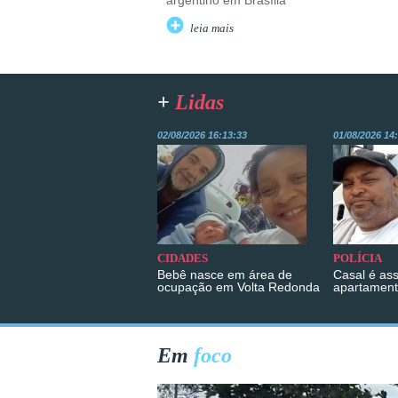
argentino em Brasília
leia mais
+
Lidas
02/08/2026 16:13:33
01/08/2026 14
CIDADES
POLÍCIA
Bebê nasce em área de
Casal é as
ocupação em Volta Redonda
apartament
Em
foco