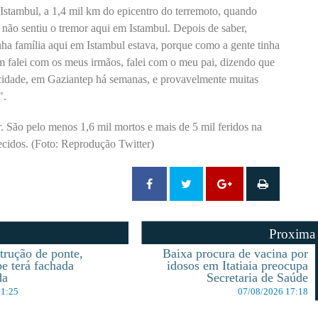
Istambul, a 1,4 mil km do epicentro do terremoto, quando
não sentiu o tremor aqui em Istambul. Depois de saber,
inha família aqui em Istambul estava, porque como a gente tinha
 falei com os meus irmãos, falei com o meu pai, dizendo que
 cidade, em Gaziantep há semanas, e provavelmente muitas
".
. São pelo menos 1,6 mil mortos e mais de 5 mil feridos na
ecidos. (Foto: Reprodução Twitter)
Proxima
rução de ponte,
Baixa procura de vacina por
e terá fachada
idosos em Itatiaia preocupa
da
Secretaria de Saúde
11:25
07/08/2026 17:18