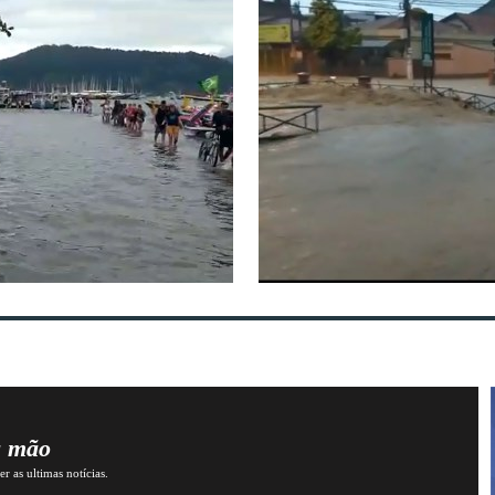
a mão
r as ultimas notícias.