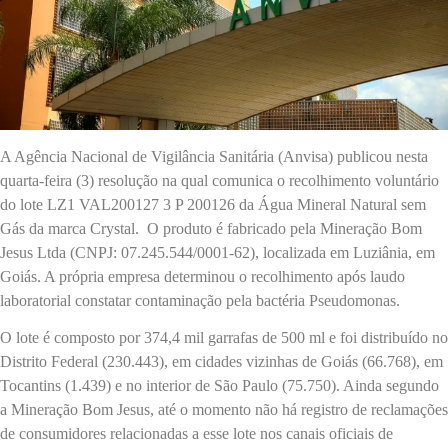
A Agência Nacional de Vigilância Sanitária (Anvisa) publicou nesta
quarta-feira (3) resolução na qual comunica o recolhimento voluntário
do lote LZ1 VAL200127 3 P 200126 da Água Mineral Natural sem
Gás da marca Crystal. O produto é fabricado pela Mineração Bom
Jesus Ltda (CNPJ: 07.245.544/0001-62), localizada em Luziânia, em
Goiás. A própria empresa determinou o recolhimento após laudo
laboratorial constatar contaminação pela bactéria Pseudomonas.
O lote é composto por 374,4 mil garrafas de 500 ml e foi distribuído no
Distrito Federal (230.443), em cidades vizinhas de Goiás (66.768), em
Tocantins (1.439) e no interior de São Paulo (75.750). Ainda segundo
a Mineração Bom Jesus, até o momento não há registro de reclamações
de consumidores relacionadas a esse lote nos canais oficiais de