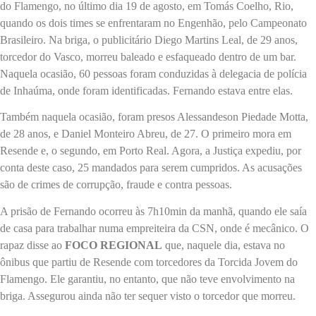
do Flamengo, no último dia 19 de agosto, em Tomás Coelho, Rio,
quando os dois times se enfrentaram no Engenhão, pelo Campeonato
Brasileiro. Na briga, o publicitário Diego Martins Leal, de 29 anos,
torcedor do Vasco, morreu baleado e esfaqueado dentro de um bar.
Naquela ocasião, 60 pessoas foram conduzidas à delegacia de polícia
de Inhaúma, onde foram identificadas. Fernando estava entre elas.
Também naquela ocasião, foram presos Alessandeson Piedade Motta,
de 28 anos, e Daniel Monteiro Abreu, de 27. O primeiro mora em
Resende e, o segundo, em Porto Real. Agora, a Justiça expediu, por
conta deste caso, 25 mandados para serem cumpridos. As acusações
são de crimes de corrupção, fraude e contra pessoas.
A prisão de Fernando ocorreu às 7h10min da manhã, quando ele saía
de casa para trabalhar numa empreiteira da CSN, onde é mecânico. O
rapaz disse ao
FOCO REGIONAL
que, naquele dia, estava no
ônibus que partiu de Resende com torcedores da Torcida Jovem do
Flamengo. Ele garantiu, no entanto, que não teve envolvimento na
briga. Assegurou ainda não ter sequer visto o torcedor que morreu.