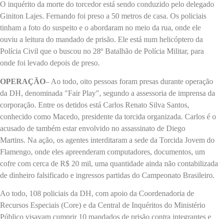
O inquérito da morte do torcedor está sendo conduzido pelo delegado
Giniton Lajes. Fernando foi preso a 50 metros de casa. Os policiais
tinham a foto do suspeito e o abordaram no meio da rua, onde ele
ouviu a leitura do mandado de prisão. Ele está num helicóptero da
Polícia Civil que o buscou no 28º Batalhão de Polícia Militar, para
onde foi levado depois de preso.
OPERAÇÃO
– Ao todo, oito pessoas foram presas durante operação
da DH, denominada "Fair Play", segundo a assessoria de imprensa da
corporação. Entre os detidos está Carlos Renato Silva Santos,
conhecido como Macedo, presidente da torcida organizada. Carlos é o
acusado de também estar envolvido no assassinato de Diego
Martins. Na ação, os agentes interditaram a sede da Torcida Jovem do
Flamengo, onde eles apreenderam computadores, documentos, um
cofre com cerca de R$ 20 mil, uma quantidade ainda não contabilizada
de dinheiro falsificado e ingressos partidas do Campeonato Brasileiro.
Ao todo, 108 policiais da DH, com apoio da Coordenadoria de
Recursos Especiais (Core) e da Central de Inquéritos do Ministério
Público visavam cumprir 10 mandados de prisão contra integrantes e