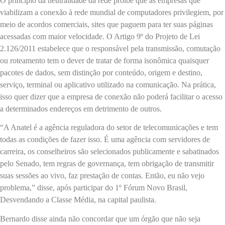
O princípio da neutralidade da rede proíbe que as empresas que
viabilizam a conexão à rede mundial de computadores privilegiem, por
meio de acordos comerciais,
sites
que paguem para ter suas páginas
acessadas com maior velocidade. O Artigo 9º do Projeto de Lei
2.126/2011 estabelece que o responsável pela transmissão, comutação
ou roteamento tem o dever de tratar de forma isonômica quaisquer
pacotes de dados, sem distinção por conteúdo, origem e destino,
serviço, terminal ou aplicativo utilizado na comunicação. Na prática,
isso quer dizer que a empresa de conexão não poderá facilitar o acesso
a determinados endereços em detrimento de outros.
“A Anatel é a agência reguladora do setor de telecomunicações e tem
todas as condições de fazer isso. É uma agência com servidores de
carreira, os conselheiros são selecionados publicamente e sabatinados
pelo Senado, tem regras de governança, tem obrigação de transmitir
suas sessões ao vivo, faz prestação de contas. Então, eu não vejo
problema,” disse, após participar do 1º Fórum Novo Brasil,
Desvendando a Classe Média, na capital paulista.
Bernardo disse ainda não concordar que um órgão que não seja