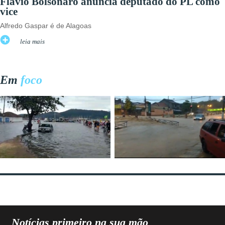
Flávio Bolsonaro anuncia deputado do PL como
vice
Alfredo Gaspar é de Alagoas
leia mais
Em
foco
Notícias primeiro na sua mão