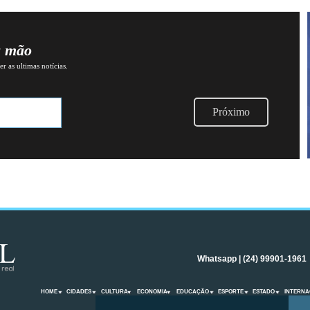
a mão
r as ultimas notícias.
Próximo
Whatsapp | (24) 99901-1961
HOME
CIDADES
CULTURA
ECONOMIA
EDUCAÇÃO
ESPORTE
ESTADO
INTERNA