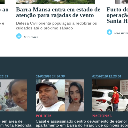
o ao
Barra Mansa entra em estado de
Furto d
atenção para rajadas de vento
operaçã
Santa H
e e
Defesa Civil orienta população a redobrar os
cuidados até o próximo sábado
leia mai
leia mais
:13:33
01/08/2026 14:30:36
01/08/2026 12:20:34
POLÍCIA
NACIONAL
 em área de
Casal é assassinado dentro de
Aumento de etanol 
em Volta Redonda
apartamento em Barra do Piraí
divide opiniões sob