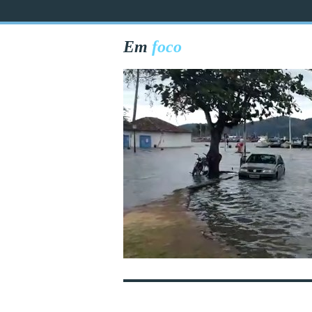
Em
foco