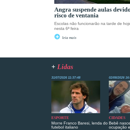
Angra suspende aulas devid
risco de ventania
Escolas não funcionarão na tarde de hoj
nesta 6ª feira
leia mais
+
Lidas
31/07/2026 11:37:48
02/08/2026 16
ESPORTE
CIDADES
Morre Franco Baresi, lenda do
Bebê nasce
futebol italiano
ocupação 