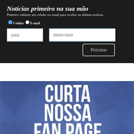
Notícias primeiro na sua mão
Primeiro cadastre seu celular ou email para receber as ultimas notícias.
Celular
E-mail
Próximo