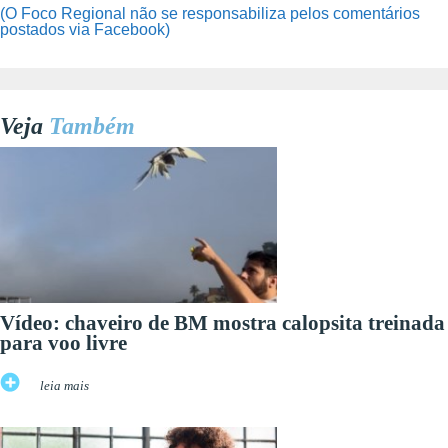
(O Foco Regional não se responsabiliza pelos comentários
postados via Facebook)
Veja
Também
Vídeo: chaveiro de BM mostra calopsita treinada
para voo livre
leia mais