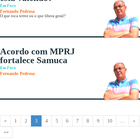
Em Foco
Fernando Pedrosa
O que toca terror ou o que libera geral?
Acordo com MPRJ
fortalece Samuca
Em Foco
Fernando Pedrosa
«
1
2
3
4
5
6
7
8
9
10
…
»
»»