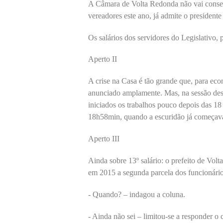
A Câmara de Volta Redonda não vai consegu
vereadores este ano, já admite o presiden
Os salários dos servidores do Legislativo, p
Aperto II
A crise na Casa é tão grande que, para eco
anunciado amplamente. Mas, na sessão dest
iniciados os trabalhos pouco depois das 18
18h58min, quando a escuridão já começava a
Aperto III
Ainda sobre 13º salário: o prefeito de Vo
em 2015 a segunda parcela dos funcionário
- Quando? – indagou a coluna.
- Ainda não sei – limitou-se a responder o